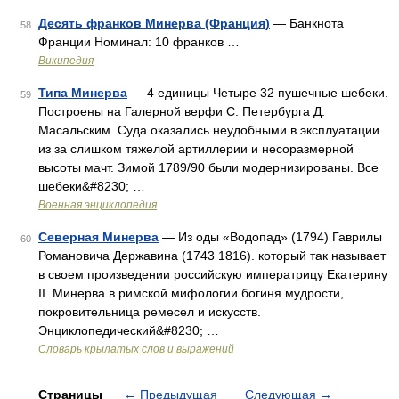
Десять франков Минерва (Франция)
— Банкнота
58
Франции Номинал: 10 франков …
Википедия
Типа Минерва
— 4 единицы Четыре 32 пушечные шебеки.
59
Построены на Галерной верфи С. Петербурга Д.
Масальским. Суда оказались неудобными в эксплуатации
из за слишком тяжелой артиллерии и несоразмерной
высоты мачт. Зимой 1789/90 были модернизированы. Все
шебеки&#8230; …
Военная энциклопедия
Северная Минерва
— Из оды «Водопад» (1794) Гаврилы
60
Романовича Державина (1743 1816). который так называет
в своем произведении российскую императрицу Екатерину
II. Минерва в римской мифологии богиня мудрости,
покровительница ремесел и искусств.
Энциклопедический&#8230; …
Словарь крылатых слов и выражений
Страницы
←
Предыдущая
Следующая
→